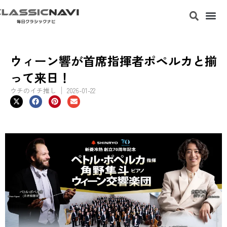
ウィーン響が首席指揮者ポペルカと揃
って来日！
ウチのイチ推し
2026-01-22