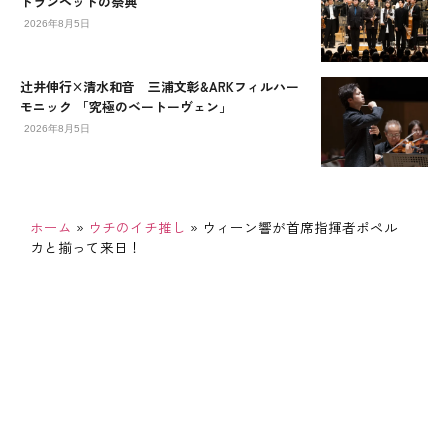
トランペットの祭典
2026年8月5日
辻󠄀井伸行×清水和音 三浦文彰&ARKフィルハー
モニック 「究極のベートーヴェン」
2026年8月5日
ホーム
»
ウチのイチ推し
»
ウィーン響が首席指揮者ポペル
カと揃って来日！