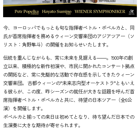
今、ヨーロッパでもっとも旬な指揮者ペトル・ポペルカと、同
氏が首席指揮者を務めるウィーン交響楽団のアジアツアー（ソ
リスト：角野隼斗）の開催をお知らせいたします。
伝統を重んじながらも、常に未来を見据える――。1900年の創
立以来、積極的な新作初演や、市民に開かれたコンサート拠点
の開拓など、常に先駆的な活動で存在感を示してきたウィーン
交響楽団。 古都ウィーンの”未来志向型オーケストラ”ともいえ
る彼らが、この度、昨シーズンの就任が大きな話題を呼んだ首
席指揮者ペトル・ポペルカと共に、待望の日本ツアー（全6公
演）を開催します。
ポペルカと揃っての来日は初めてとなり、待ち望んだ日本での
生演奏に大きな期待が寄せられます。