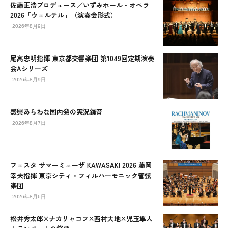
佐藤正浩プロデュース／いずみホール・オペラ
2026「ウェルテル」（演奏会形式）
2026年8月9日
尾高忠明指揮 東京都交響楽団 第1049回定期演奏
会Aシリーズ
2026年8月9日
感興あらわな国内発の実況録音
2026年8月7日
フェスタ サマーミューザ KAWASAKI 2026 藤岡
幸夫指揮 東京シティ・フィルハーモニック管弦
楽団
2026年8月6日
松井秀太郎×ナカリャコフ×西村大地×児玉隼人