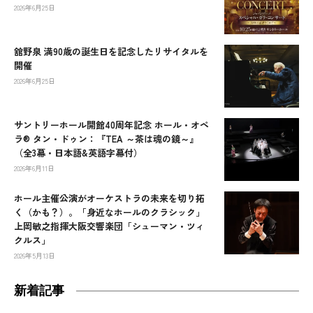
2026年6月25日
舘野泉 満90歳の誕生日を記念したリサイタルを
開催
2026年6月25日
サントリーホール開館40周年記念 ホール・オペ
ラ® タン・ドゥン：『TEA ～茶は魂の鏡～』
（全3幕・日本語&英語字幕付）
2026年6月11日
ホール主催公演がオーケストラの未来を切り拓
く（かも？）。「身近なホールのクラシック」
上岡敏之指揮大阪交響楽団「シューマン・ツィ
クルス」
2026年5月13日
新着記事