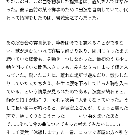
ただこの日、この曲を初演した指揮者は、直純さんではなか
った。彼は直前の某不祥事のために出演を自粛していて、代
わって指揮をしたのは、岩城宏之さんだった。
あの演奏会の雰囲気を、筆者は今でも忘れることができな
い。歌が進むにつれて客席は静まり返り、周囲に立ったまま
聴いていた聴衆も、身動き一つしなかった。最初のうち少し
動き回っていた関係スタッフも、みんな立ち止まって聴き入
っていた。驚いたことに、離れた場所で遊んだり、散歩した
りしていた人たちさえ、芝生に腰を下ろしてじっと聴き入っ
ている、という情景が見られたのである。演奏が終わると、
静かな拍手が起こり、それは次第に大きくなっていった。そ
して長い拍手が終わると、岩城宏之さんが、ちょっと震えた
声で、ゆっくりとこう言った——「いい曲を聴いたあと
で……それに今の曲についてもっと考えてみたいし……」。
そして突然「休憩します」と一言、まっすぐ楽屋の方へ引き