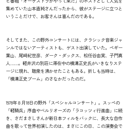
ビ番組「オーケストラがやって来た」のホストとして人気を
集めていた山本直純さんだったから、彼がステージに立つと
いうことだけで、お客さんは喜んだのである。
そしてまた、この野外コンサートには、クラシック音楽ジャ
ンルではないアーティストも、ゲスト出演していた。ペギー
葉山、尾崎紀世彦、ダーク・ダックス、松任谷由実、子門真
人……。軽井沢の別荘に滞在中の横溝正史氏がいきなりステ
ージに現れ、聴衆を沸かせたこともある。折しも当時は、
「横溝正史ブーム」のさなかだったのだ。
1978年８月18日の野外「スペシャルコンサート」。スッペの
「軽騎兵」序曲やベルリオーズの「ラコッツィ行進曲」に続
き、さだまさしさんが新日本フィルをバックに、長大な自作
曲を歌って世界初演したのは、まさにこの日、この演奏会で