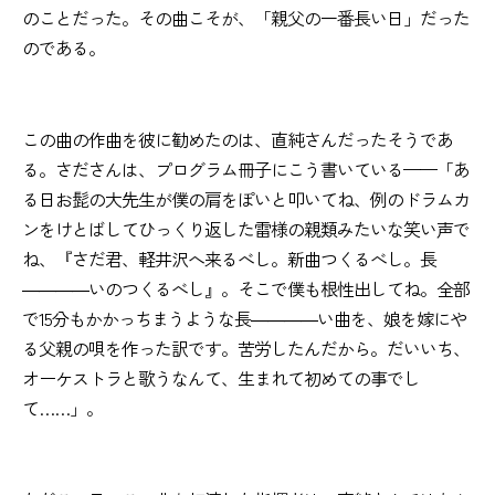
のことだった。その曲こそが、「親父の一番長い日」だった
のである。
この曲の作曲を彼に勧めたのは、直純さんだったそうであ
る。さださんは、プログラム冊子にこう書いている——「あ
る日お髭の大先生が僕の肩をぽいと叩いてね、例のドラムカ
ンをけとばしてひっくり返した雷様の親類みたいな笑い声で
ね、『さだ君、軽井沢へ来るべし。新曲つくるべし。長
――――いのつくるべし』。そこで僕も根性出してね。全部
で15分もかかっちまうような長――――い曲を、娘を嫁にや
る父親の唄を作った訳です。苦労したんだから。だいいち、
オーケストラと歌うなんて、生まれて初めての事でし
て……」。