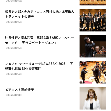
2026年8月6日
松井秀太郎×ナカリャコフ×西村大地×児玉隼人
トランペットの祭典
2026年8月5日
辻󠄀井伸行×清水和音 三浦文彰&ARKフィルハー
モニック 「究極のベートーヴェン」
2026年8月5日
フェスタ サマーミューザKAWASAKI 2026 下
野竜也指揮 NHK交響楽団
2026年8月4日
ピアニスト三舩優子
2026年8月3日