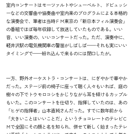
室内コンサートはモーツァルトやシューベルト、ドビュッシ
ーなどの交響曲や協奏曲や室内楽のプログラムによる本格的
な演奏会で、筆者は当時ＦＭ東京の「新日本フィル演奏会」
の番組でほぼ毎年収録して放送していたものである。いい
音、いい演奏の、いいコンサートだった。ただ、演奏中に、
軽井沢駅の電気機関車の警笛がしばしば——それも実にいい
タイミングで——紛れ込んで来るのには閉口したが。
一方、野外オーケストラ・コンサートは、にぎやかで華やか
だった。ステージ前の椅子に座って聴く人々もいれば、庭の
樹々の下でトウモロコシをかじりながら耳を傾けるカップル
もいた。このコンサートを仕切り、指揮していたのは、あの
「ヒゲの指揮者」山本直純さんだった。すでに数年前から
「大きいことはいいことだ」というチョコレートのテレビＣ
Ｍで全国にその顔と名を知られ、併せて新しく始まったテレ