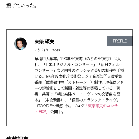
揚げていった。
東条 碩夫
PROFILE
とうじょう・ひろお
早稲田大学卒。1963年FM東海（のちのFM東京）に入
社、「TDKオリジナル・コンサート」「新日フィル・
コンサート」など同社のクラシック番組の制作を手掛
ける。1975年度文化庁芸術祭ラジオ音楽部門大賞受賞
番組（武満徹作曲「カトレーン」）制作。現在はフリ
ーの評論家として新聞・雑誌等に寄稿している。著
書・共著に「朝比奈隆ベートーヴェンの交響曲を語
る」（中公新書）、「伝説のクラシック・ライヴ」
（TOKYO FM出版）他。ブログ
「東条碩夫のコンサー
ト日記」
公開中。