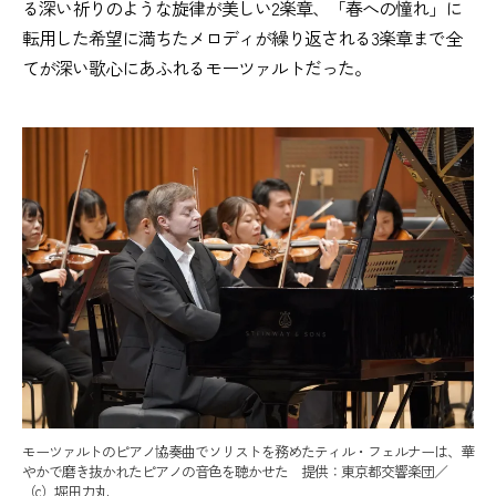
る深い祈りのような旋律が美しい2楽章、「春への憧れ」に
転用した希望に満ちたメロディが繰り返される3楽章まで全
てが深い歌心にあふれるモーツァルトだった。
モーツァルトのピアノ協奏曲でソリストを務めたティル・フェルナーは、華
やかで磨き抜かれたピアノの音色を聴かせた 提供：東京都交響楽団／
（c）堀田力丸