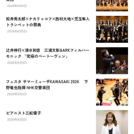
2026年8月6日
松井秀太郎×ナカリャコフ×西村大地×児玉隼人
トランペットの祭典
2026年8月5日
辻󠄀井伸行×清水和音 三浦文彰&ARKフィルハー
モニック 「究極のベートーヴェン」
2026年8月5日
フェスタ サマーミューザKAWASAKI 2026 下
野竜也指揮 NHK交響楽団
2026年8月4日
ピアニスト三舩優子
2026年8月3日