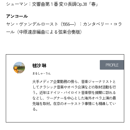
シューマン：交響曲第１番 変ロ長調Op.38「春」
アンコール
ヤン・ヴァンデルロースト（1956―）：カンタベリー・コラ
ール（中原達彦編曲による弦楽合奏版）
毬沙 琳
PROFILE
まるしゃ・りん
大手メディア企業勤務の傍ら、音楽ジャーナリストと
してクラシック音楽やオペラ公演などの取材活動を行
う。近年はドイツ・バイロイト音楽祭を頻繁に訪れる
などし、ワーグナーを中心とした海外オペラ上演の最
先端を取材。在京のオーケストラ事情にも精通してい
る。