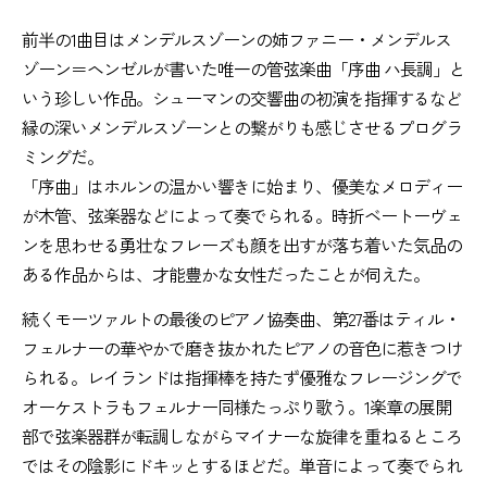
前半の1曲目はメンデルスゾーンの姉ファニー・メンデルス
ゾーン＝ヘンゼルが書いた唯一の管弦楽曲「序曲 ハ長調」と
いう珍しい作品。シューマンの交響曲の初演を指揮するなど
縁の深いメンデルスゾーンとの繋がりも感じさせるプログラ
ミングだ。
「序曲」はホルンの温かい響きに始まり、優美なメロディー
が木管、弦楽器などによって奏でられる。時折ベートーヴェ
ンを思わせる勇壮なフレーズも顔を出すが落ち着いた気品の
ある作品からは、才能豊かな女性だったことが伺えた。
続くモーツァルトの最後のピアノ協奏曲、第27番はティル・
フェルナーの華やかで磨き抜かれたピアノの音色に惹きつけ
られる。レイランドは指揮棒を持たず優雅なフレージングで
オーケストラもフェルナー同様たっぷり歌う。1楽章の展開
部で弦楽器群が転調しながらマイナーな旋律を重ねるところ
ではその陰影にドキッとするほどだ。単音によって奏でられ