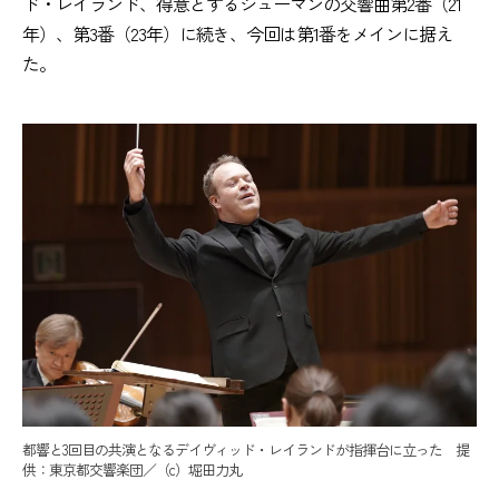
ド・レイランド、得意とするシューマンの交響曲第2番（21
年）、第3番（23年）に続き、今回は第1番をメインに据え
た。
都響と3回目の共演となるデイヴィッド・レイランドが指揮台に立った 提
供：東京都交響楽団／（c）堀田力丸