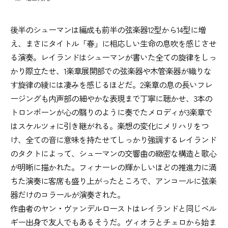
後半のシューマンは編成も前半の弦楽器12型から14型に増
え、まさにタイトル「春」に相応しい生命の息吹を感じさせ
る演奏。レイランドはシューマンが書いた全ての旋律をしっ
かり際立たせ、1楽章展開部での弦楽器や木管楽器が織りな
す旋律の綾には凄みを感じるほどだ。2楽章の息の長いフレ
ージングも内声部の細やかな表現まで丁寧に聴かせ、3本の
トロンボーンが心の翳りのように奏でたメロディが3楽章で
はスケルツォに引き継がれる。楽想の変化にメリハリをつ
け、全ての音に意味を持たせてしっかり強調するレイランド
のタクトによって、シューマンの交響曲の緻密な構造と歌心
が明晰に描かれた。フィナーレの輝かしいほどの推進力に満
ちた演奏に客席も盛り上がったところで、アンコールに弦楽
器だけのコラールが演奏された。
作曲者のヤン・ヴァンデルローストはレイランドと同じベル
ギー出身で友人でもあるそうだ。ヴィオラとチェロから始ま