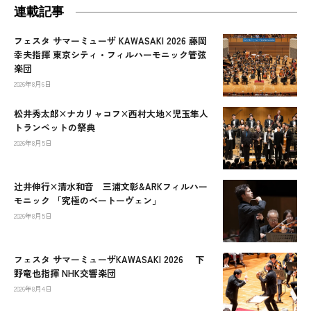
連載記事
フェスタ サマーミューザ KAWASAKI 2026 藤岡
幸夫指揮 東京シティ・フィルハーモニック管弦
楽団
2026年8月6日
松井秀太郎×ナカリャコフ×西村大地×児玉隼人
トランペットの祭典
2026年8月5日
辻󠄀井伸行×清水和音 三浦文彰&ARKフィルハー
モニック 「究極のベートーヴェン」
2026年8月5日
フェスタ サマーミューザKAWASAKI 2026 下
野竜也指揮 NHK交響楽団
2026年8月4日