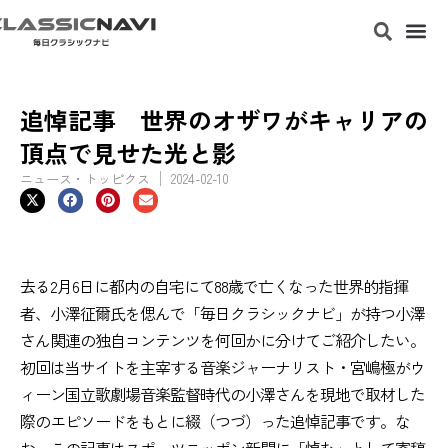
追悼記事 世界のオザワがキャリアの
頂点で見せた光と影
ニュース・トッピクス
2024-02-10
去る2月6日に都内の自宅にて88歳で亡くなった世界的指揮
者、小澤征爾氏を偲んで「毎日クラシックナビ」が持つ小澤
さん関連の独自コンテンツを何回かに分けてご紹介したい。
初回は当サイトを主宰する音楽ジャーナリスト・宮嶋極がウ
ィーン国立歌劇場音楽監督時代の小澤さんを現地で取材した
際のエピソードをもとに綴（つづ）った追悼記事です。な
お、この記事はスポーツニッポン新聞に「悼む」として寄稿