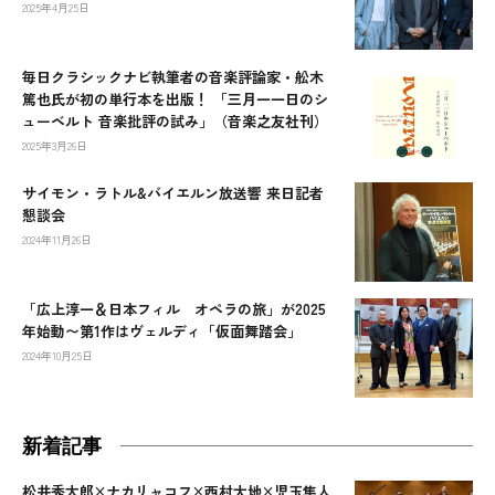
2025年4月25日
毎日クラシックナビ執筆者の音楽評論家・舩木
篤也氏が初の単行本を出版！ 「三月一一日のシ
ューベルト 音楽批評の試み」（音楽之友社刊）
2025年3月26日
サイモン・ラトル&バイエルン放送響 来日記者
懇談会
2024年11月26日
「広上淳一＆日本フィル オペラの旅」が2025
年始動〜第1作はヴェルディ「仮面舞踏会」
2024年10月25日
新着記事
松井秀太郎×ナカリャコフ×西村大地×児玉隼人