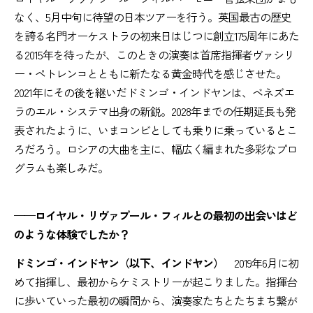
なく、5月中旬に待望の日本ツアーを行う。英国最古の歴史
を誇る名門オーケストラの初来日はじつに創立175周年にあた
る2015年を待ったが、このときの演奏は首席指揮者ヴァシリ
ー・ペトレンコとともに新たなる黄金時代を感じさせた。
2021年にその後を継いだドミンゴ・インドヤンは、ベネズエ
ラのエル・システマ出身の新鋭。2028年までの任期延長も発
表されたように、いまコンビとしても乗りに乗っているとこ
ろだろう。ロシアの大曲を主に、幅広く編まれた多彩なプロ
グラムも楽しみだ。
——ロイヤル・リヴァプール・フィルとの最初の出会いはど
のような体験でしたか？
ドミンゴ・インドヤン（以下、インドヤン）
2019年6月に初
めて指揮し、最初からケミストリーが起こりました。指揮台
に歩いていった最初の瞬間から、演奏家たちとたちまち繋が