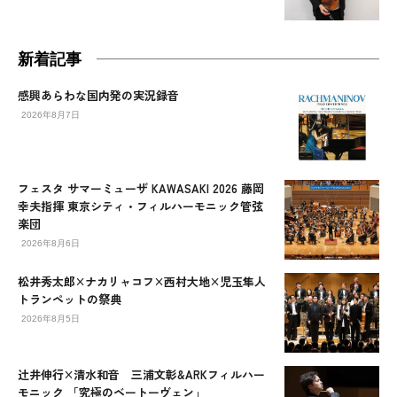
新着記事
感興あらわな国内発の実況録音
2026年8月7日
フェスタ サマーミューザ KAWASAKI 2026 藤岡
幸夫指揮 東京シティ・フィルハーモニック管弦
楽団
2026年8月6日
松井秀太郎×ナカリャコフ×西村大地×児玉隼人
トランペットの祭典
2026年8月5日
辻󠄀井伸行×清水和音 三浦文彰&ARKフィルハー
モニック 「究極のベートーヴェン」