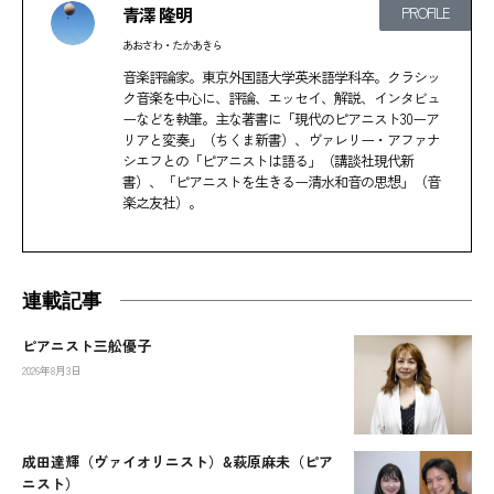
青澤 隆明
PROFILE
あおさわ・たかあきら
音楽評論家。東京外国語大学英米語学科卒。クラシッ
ク音楽を中心に、評論、エッセイ、解説、インタビュ
ーなどを執筆。主な著書に「現代のピアニスト30ーア
リアと変奏」（ちくま新書）、ヴァレリー・アファナ
シエフとの「ピアニストは語る」（講談社現代新
書）、「ピアニストを生きるー清水和音の思想」（音
楽之友社）。
連載記事
ピアニスト三舩優子
2026年8月3日
成田達輝（ヴァイオリニスト）&萩原麻未（ピア
ニスト）