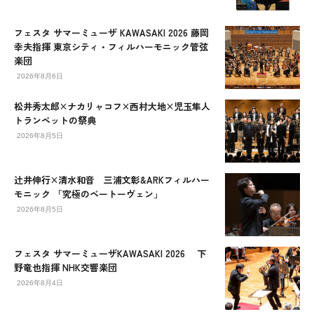
フェスタ サマーミューザ KAWASAKI 2026 藤岡
幸夫指揮 東京シティ・フィルハーモニック管弦
楽団
2026年8月6日
松井秀太郎×ナカリャコフ×西村大地×児玉隼人
トランペットの祭典
2026年8月5日
辻󠄀井伸行×清水和音 三浦文彰&ARKフィルハー
モニック 「究極のベートーヴェン」
2026年8月5日
フェスタ サマーミューザKAWASAKI 2026 下
野竜也指揮 NHK交響楽団
2026年8月4日