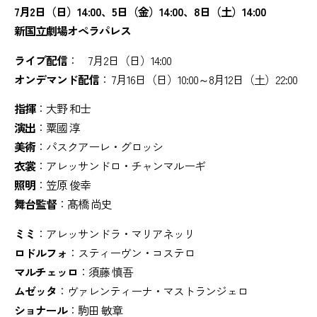
7月2日（日）14:00、
5日（金）14:00、8日（土）14:00
新国立劇場オペラパレス
ライブ配信
： 7月2日（日）14:00
オンデマンド配信
： 7月16日（日）10:00～8月12日（土）22:00
指揮
：大野 和士
演出
：粟國 淳
美術
：パスクアーレ・グロッシ
衣裳
：アレッサンドロ・チャンマルーギ
照明
：笠原 俊幸
舞台監督
：髙橋 尚史
ミミ
：アレッサンドラ・マリアネッリ
ロドルフォ
：スティーヴン・コステロ
マルチェッロ
：須藤 慎吾
ムゼッタ
：ヴァレンティーナ・マストランジェロ
ショナール
：駒田 敏章