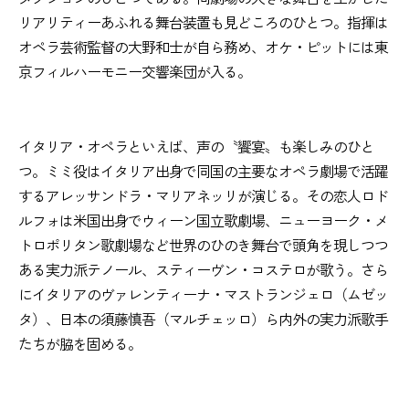
リアリティーあふれる舞台装置も見どころのひとつ。指揮は
オペラ芸術監督の大野和士が自ら務め、オケ・ピットには東
京フィルハーモニー交響楽団が入る。
イタリア・オペラといえば、声の〝饗宴〟も楽しみのひと
つ。ミミ役はイタリア出身で同国の主要なオペラ劇場で活躍
するアレッサンドラ・マリアネッリが演じる。その恋人ロド
ルフォは米国出身でウィーン国立歌劇場、ニューヨーク・メ
トロポリタン歌劇場など世界のひのき舞台で頭角を現しつつ
ある実力派テノール、スティーヴン・コステロが歌う。さら
にイタリアのヴァレンティーナ・マストランジェロ（ムゼッ
タ）、日本の須藤慎吾（マルチェッロ）ら内外の実力派歌手
たちが脇を固める。