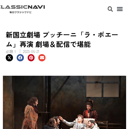
新国立劇場 プッチーニ「ラ・ボエー
ム」再演 劇場＆配信で堪能
必聴！
2023-06-21