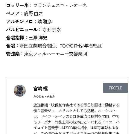
コッリーネ
：フランチェスコ・レオーネ
べノア
：鹿野 由之
アルチンドロ
：晴 雅彦
パルピニョール
：寺田 宗永
合唱指揮
：三澤 洋史
合唱
：新国立劇場合唱団、TOKYO FM少年合唱団
管弦楽
：東京フィルハーモニー交響楽団
宮嶋 極
PROFILE
みやじま・きわみ
放送番組・映像制作会社である毎日映画社に勤務する
傍ら音楽ジャーナリストとしても活動。オーケスト
ラ、ドイツ・オペラの分野を重点に取材を展開。中で
もワーグナー作品上演の総本山といわれるドイツ・バ
イロイト音楽祭には2000年代以降、ほぼ毎年訪れるな
どして公演のみならずバックステージの情報収集にも