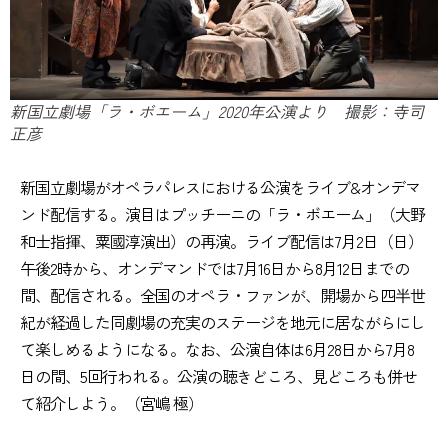
新国立劇場「ラ・ボエーム」2020年公演より 撮影：寺司
正彦
新国立劇場がオペラパレスにおける公演をライブ&オンデマ
ンド配信する。演目はプッチーニの「ラ・ボエーム」（大野
和士指揮、粟國淳演出）の再演。ライブ配信は7月2日（日）
午後2時から、オンデマンドでは7月16日から8月12日までの
間、配信される。全国のオペラ・ファンが、開場から四半世
紀が経過した同劇場の充実のステージを地元に居ながらにし
て楽しめるようになる。なお、公演自体は6月28日から7月8
日の間、5回行われる。公演の聴きどころ、見どころも併せ
て紹介しよう。（宮嶋 極）