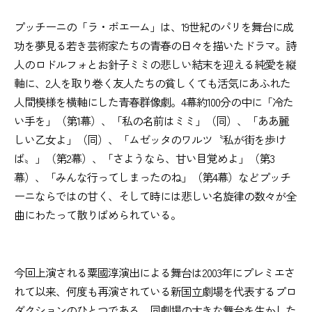
プッチーニの「ラ・ボエーム」は、19世紀のパリを舞台に成
功を夢見る若き芸術家たちの青春の日々を描いたドラマ。詩
人のロドルフォとお針子ミミの悲しい結末を迎える純愛を縦
軸に、2人を取り巻く友人たちの貧しくても活気にあふれた
人間模様を横軸にした青春群像劇。4幕約100分の中に「冷た
い手を」（第1幕）、「私の名前はミミ」（同）、「ああ麗
しい乙女よ」（同）、「ムゼッタのワルツ〝私が街を歩け
ば〟」（第2幕）、「さようなら、甘い目覚めよ」（第3
幕）、「みんな行ってしまったのね」（第4幕）などプッチ
ーニならではの甘く、そして時には悲しい名旋律の数々が全
曲にわたって散りばめられている。
今回上演される粟國淳演出による舞台は2003年にプレミエさ
れて以来、何度も再演されている新国立劇場を代表するプロ
ダクションのひとつである。同劇場の大きな舞台を生かした