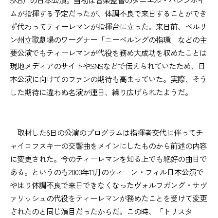
SKB）の日本公演。当初は音楽監督のダニエル・バレンボイ
ムが指揮する予定だったが、体調不良で来日することができ
ず代わってティーレマンが指揮台に立った。来日前、ベルリ
ン州立歌劇場のワーグナー「ニーベルングの指環」などの主
要公演でもティーレマンが代役を務め大成功を収めたことは
現地メディアのサイトやSNSなどで伝えられていたため、日
本公演に向けてのファンの期待も高まっていた。実際、そう
した期待に違わぬ名演が連日、繰り広げられたようだ。
取材した6日の公演のプログラムは指揮者交代に伴ってチ
ャイコフスキーの交響曲をメインにしたものから前述の内容
に変更された。今のティーレマンを知る上でも絶好の曲目で
ある。というのも2003年11月のウィーン・フィル日本公演で
やはり体調不良で来日できなくなったヴォルフガング・サヴ
ァリッシュの代役をティーレマンが務めたことを受けて変更
されたのと同じ演目だったからだ。この時、「トリスタ