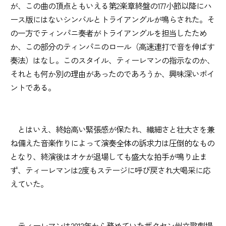
が、この曲の頂点ともいえる第2楽章終盤の177小節以降にハ
ース版にはないシンバルとトライアングルが鳴らされた。そ
の一方でティンパニ奏者がトライアングルを担当したため
か、この部分のティンパニのロール（高速連打で音を伸ばす
奏法）はなし。このスタイル、ティーレマンの指示なのか、
それとも何か別の理由があったのであろうか、興味深いポイ
ントである。
とはいえ、終始高い緊張感が保たれ、繊細さと壮大さを兼
ね備えた音楽作りによって演奏全体の訴求力は圧倒的なもの
となり、終演後はオケが退場しても盛大な拍手が鳴り止ま
ず、ティーレマンは2度もステージに呼び戻され大喝采に応
えていた。
ティーレマンは2012年から務めていたザクセン州立歌劇場