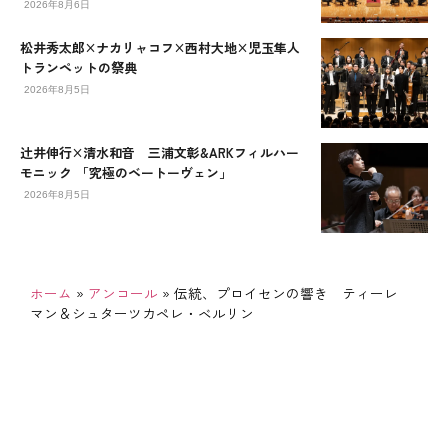
2026年8月6日
松井秀太郎×ナカリャコフ×西村大地×児玉隼人
トランペットの祭典
2026年8月5日
辻󠄀井伸行×清水和音 三浦文彰&ARKフィルハー
モニック 「究極のベートーヴェン」
2026年8月5日
ホーム
»
アンコール
»
伝統、プロイセンの響き ティーレ
マン＆シュターツカペレ・ベルリン