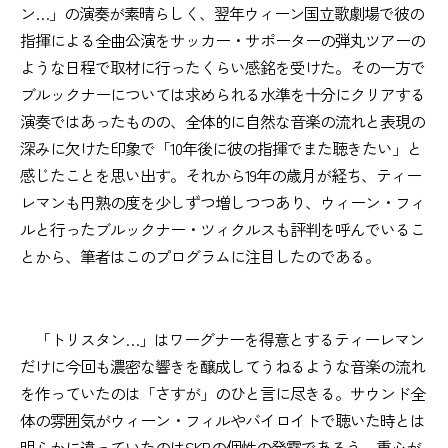
ン…」の演奏が素晴らしく、翌年ウィーン国立歌劇場で彼の
指揮による全曲公演をサッカー・サポーターの弾丸ツアーの
ような日程で取材に行ったくらい感銘を受けた。その一方で
ブルックナーについては求められる水準を十分にクリアする
演奏ではあったものの、全体的に自然な音楽の流れと表現の
深みに欠けた印象で「10年後に彼の指揮でまた聴きたい」と
感じたことを思い出す。それから19年の歳月が経ち、ティー
レマンも円熟の度を少しずつ増しつつあり、ウィーン・フィ
ルと行ったブルックナー・ツィクルスも評判を呼んでいるこ
とから、筆者はこのプログラムに注目したのである。
「トリスタン…」はワーグナーを得意とするティーレマン
だけに今回も濃密な響きを醸成してうねるような音楽の流れ
を作っていたのは「さすが」のひと言に尽きる。サウンド全
体の雰囲気がウィーン・フィルやバイロイトで聴いた時とは
明らかに違っていたのはSKBの個性の発露であろう。重心が