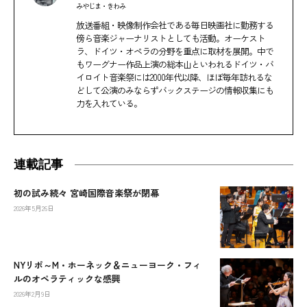
みやじま・きわみ
放送番組・映像制作会社である毎日映画社に勤務する
傍ら音楽ジャーナリストとしても活動。オーケスト
ラ、ドイツ・オペラの分野を重点に取材を展開。中で
もワーグナー作品上演の総本山といわれるドイツ・バ
イロイト音楽祭には2000年代以降、ほぼ毎年訪れるな
どして公演のみならずバックステージの情報収集にも
力を入れている。
連載記事
初の試み続々 宮崎国際音楽祭が閉幕
2026年5月26日
NYリポ～M・ホーネック＆ニューヨーク・フィ
ルのオペラティックな感興
2026年2月9日