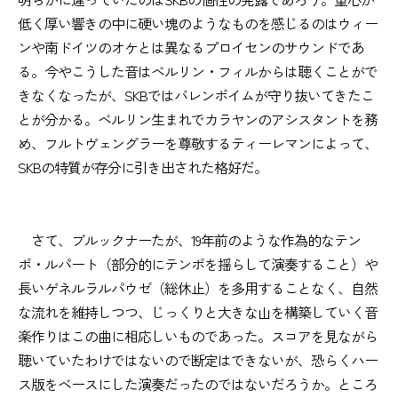
低く厚い響きの中に硬い塊のようなものを感じるのはウィー
ンや南ドイツのオケとは異なるプロイセンのサウンドであ
る。今やこうした音はベルリン・フィルからは聴くことがで
きなくなったが、SKBではバレンボイムが守り抜いてきたこ
とが分かる。ベルリン生まれでカラヤンのアシスタントを務
め、フルトヴェングラーを尊敬するティーレマンによって、
SKBの特質が存分に引き出された格好だ。
さて、ブルックナーたが、19年前のような作為的なテン
ポ・ルパート（部分的にテンポを揺らして演奏すること）や
長いゲネルラルパウゼ（総休止）を多用することなく、自然
な流れを維持しつつ、じっくりと大きな山を構築していく音
楽作りはこの曲に相応しいものであった。スコアを見ながら
聴いていたわけではないので断定はできないが、恐らくハー
ス版をベースにした演奏だったのではないだろうか。ところ