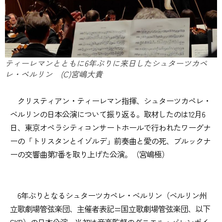
ティーレマンとともに6年ぶりに来日したシュターツカペ
レ・ベルリン (C)宮嶋大貴
クリスティアン・ティーレマン指揮、シュターツカペレ・
ベルリンの日本公演について振り返る。取材したのは12月6
日、東京オペラシティコンサートホールで行われたワーグナ
ーの「トリスタンとイゾルデ」前奏曲と愛の死、ブルックナ
ーの交響曲第7番を取り上げた公演。（宮嶋極）
6年ぶりとなるシュターツカペレ・ベルリン（ベルリン州
立歌劇場管弦楽団、主催者表記=国立歌劇場管弦楽団、以下