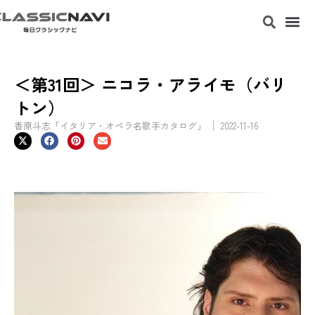
＜第31回＞ ニコラ・アライモ（バリ
トン）
香原斗志「イタリア・オペラ名歌手カタログ」
2022-11-16