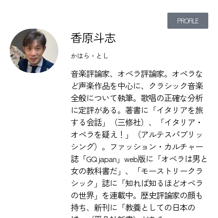
PROFILE
香原斗志
かはら・とし
音楽評論家、オペラ評論家。オペラな
ど声楽作品を中心に、クラシック音楽
全般について執筆。歌唱の正確な分析
に定評がある。著書に「イタリアを旅
する会話」（三修社）、「イタリア・
オペラを疑え！」（アルテスパブリッ
シング）。ファッション・カルチャー
誌「GQ japan」web版に「オペラは男と
女の教科書だ」、「モーストリークラ
シック」誌に「知れば知るほどオペラ
の世界」を連載中。歴史評論家の顔も
持ち、新刊に「教養としての日本の