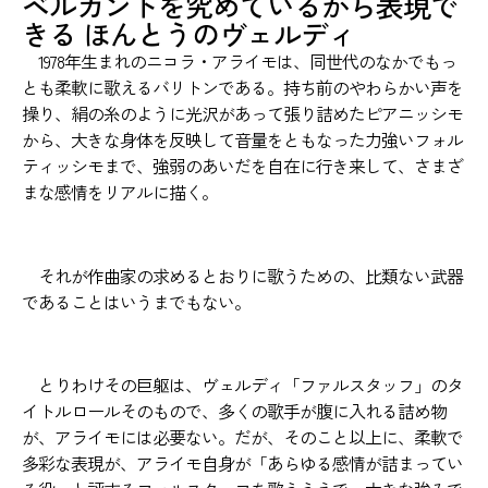
ベルカントを究めているから表現で
きる
ほんとうのヴェルディ
1978年生まれのニコラ・アライモは、同世代のなかでもっ
とも柔軟に歌えるバリトンである。持ち前のやわらかい声を
操り、絹の糸のように光沢があって張り詰めたピアニッシモ
から、大きな身体を反映して音量をともなった力強いフォル
ティッシモまで、強弱のあいだを自在に行き来して、さまざ
まな感情をリアルに描く。
それが作曲家の求めるとおりに歌うための、比類ない武器
であることはいうまでもない。
とりわけその巨躯は、ヴェルディ「ファルスタッフ」のタ
イトルロールそのもので、多くの歌手が腹に入れる詰め物
が、アライモには必要ない。だが、そのこと以上に、柔軟で
多彩な表現が、アライモ自身が「あらゆる感情が詰まってい