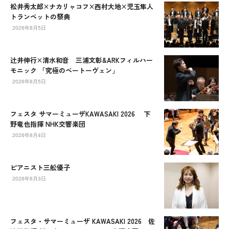
松井秀太郎×ナカリャコフ×西村大地×児玉隼人
トランペットの祭典
2026年8月5日
辻󠄀井伸行×清水和音 三浦文彰&ARKフィルハー
モニック 「究極のベートーヴェン」
2026年8月5日
フェスタ サマーミューザKAWASAKI 2026 下
野竜也指揮 NHK交響楽団
2026年8月4日
ピアニスト三舩優子
2026年8月3日
フェスタ・サマーミューザ KAWASAKI 2026 佐