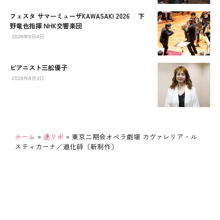
フェスタ サマーミューザKAWASAKI 2026 下
野竜也指揮 NHK交響楽団
2026年8月4日
ピアニスト三舩優子
2026年8月3日
ホーム
»
速リポ
»
東京二期会オペラ劇場 カヴァレリア・ル
スティカーナ／道化師〔新制作〕