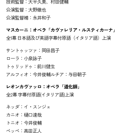
技術監督：大平久美、村田健輔
公演監督：大野徹也
公演監督補：永井和子
マスカーニ：オペラ「カヴァレリア・ルスティカーナ」
全1幕 日本語及び英語字幕付原語（イタリア語）上演
サントゥッツァ：岡田昌子
ローラ：小泉詠子
トゥリッドゥ：前川健生
アルフィオ：今井俊輔ルチア：与田朝子
レオンカヴァッロ：オペラ「道化師」
全2幕 字幕付原語(イタリア語)上演
ネッダ：イ・スンジェ
カニオ：樋口達哉
トニオ：今井俊輔
ペッペ：高田正人