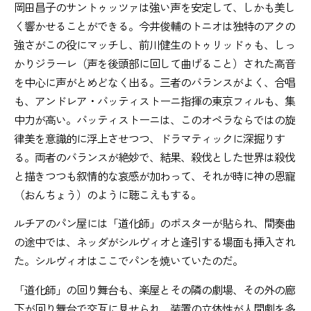
岡田昌子のサントゥッツァは強い声を安定して、しかも美し
く響かせることができる。今井俊輔のトニオは独特のアクの
強さがこの役にマッチし、前川健生のトゥリッドゥも、しっ
かりジラーレ（声を後頭部に回して曲げること）された高音
を中心に声がとめどなく出る。三者のバランスがよく、合唱
も、アンドレア・バッティストーニ指揮の東京フィルも、集
中力が高い。バッティストーニは、このオペラならではの旋
律美を意識的に浮上させつつ、ドラマティックに深掘りす
る。両者のバランスが絶妙で、結果、殺伐とした世界は殺伐
と描きつつも叙情的な哀感が加わって、それが時に神の恩寵
（おんちょう）のように聴こえもする。
ルチアのパン屋には「道化師」のポスターが貼られ、間奏曲
の途中では、ネッダがシルヴィオと逢引する場面も挿入され
た。シルヴィオはここでパンを焼いていたのだ。
「道化師」の回り舞台も、楽屋とその隣の劇場、その外の廊
下が回り舞台で交互に見せられ、装置の立体性が人間劇を多