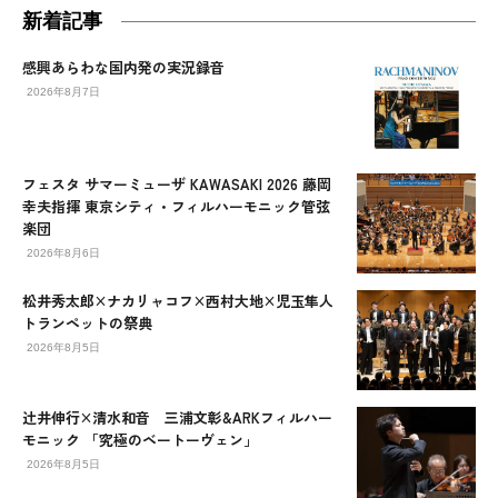
新着記事
感興あらわな国内発の実況録音
2026年8月7日
フェスタ サマーミューザ KAWASAKI 2026 藤岡
幸夫指揮 東京シティ・フィルハーモニック管弦
楽団
2026年8月6日
松井秀太郎×ナカリャコフ×西村大地×児玉隼人
トランペットの祭典
2026年8月5日
辻󠄀井伸行×清水和音 三浦文彰&ARKフィルハー
モニック 「究極のベートーヴェン」
2026年8月5日