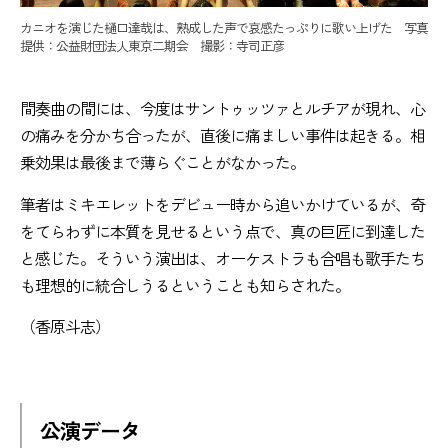
カニオを演じた樋口達哉は、熟成した声で哀感たっぷりに歌い上げた 写真
提供：公益財団法人東京二期会 撮影：寺司正彦
間奏曲の間には、今度はサントゥッツァとルチアが現れ、心
の痛みを分かち合ったが、直後に痛ましい事件は起きる。相
乗効果は最後まで薄らぐことがなかった。
筆者はミキエレットをデビュー時から追いかけているが、奇
をてらわずに本質を見せるという点で、真の巨匠に到達した
と感じた。そういう演出は、オーケストラも合唱も歌手たち
も理想的に統合しうるということも知らされた。
（香原斗志）
公演データ