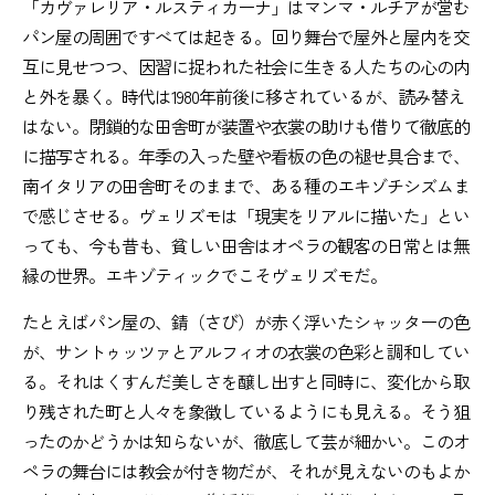
「カヴァレリア・ルスティカーナ」はマンマ・ルチアが営む
パン屋の周囲ですべては起きる。回り舞台で屋外と屋内を交
互に見せつつ、因習に捉われた社会に生きる人たちの心の内
と外を暴く。時代は1980年前後に移されているが、読み替え
はない。閉鎖的な田舎町が装置や衣裳の助けも借りて徹底的
に描写される。年季の入った壁や看板の色の褪せ具合まで、
南イタリアの田舎町そのままで、ある種のエキゾチシズムま
で感じさせる。ヴェリズモは「現実をリアルに描いた」とい
っても、今も昔も、貧しい田舎はオペラの観客の日常とは無
縁の世界。エキゾティックでこそヴェリズモだ。
たとえばパン屋の、錆（さび）が赤く浮いたシャッターの色
が、サントゥッツァとアルフィオの衣裳の色彩と調和してい
る。それはくすんだ美しさを醸し出すと同時に、変化から取
り残された町と人々を象徴しているようにも見える。そう狙
ったのかどうかは知らないが、徹底して芸が細かい。このオ
ペラの舞台には教会が付き物だが、それが見えないのもよか