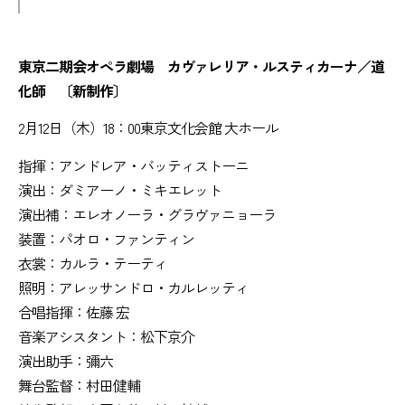
東京二期会オペラ劇場 カヴァレリア・ルスティカーナ／道
化師 〔新制作〕
2月12日（木）18：00東京文化会館 大ホール
指揮：アンドレア・バッティストーニ
演出：ダミアーノ・ミキエレット
演出補：エレオノーラ・グラヴァニョーラ
装置：パオロ・ファンティン
衣裳：カルラ・テーティ
照明：アレッサンドロ・カルレッティ
合唱指揮：佐藤 宏
音楽アシスタント：松下京介
演出助手：彌六
舞台監督：村田健輔