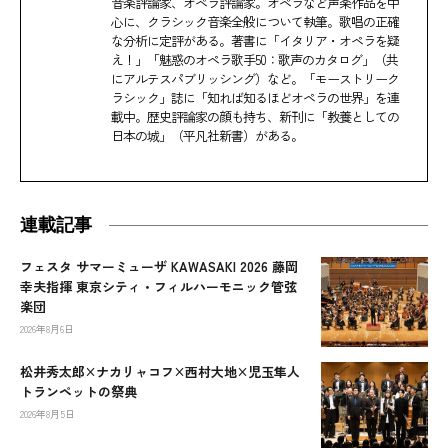
音楽評論家、オペラ評論家。オペラなど声楽作品を中
心に、クラシック音楽全般について執筆。歌唱の正確
な分析に定評がある。著書に「イタリア・オペラを疑
え！」「魅惑のオペラ歌手50：歌声のカタログ」（共
にアルテスパブリッシング）など。「モーストリーク
ラシック」誌に「知れば知るほどオペラの世界」を連
載中。歴史評論家の顔も持ち、新刊に「教養としての
日本の城」（平凡社新書）がある。
連載記事
フェスタ サマーミューザ KAWASAKI 2026 藤岡
幸夫指揮 東京シティ・フィルハーモニック管弦
楽団
2026年8月6日
松井秀太郎×ナカリャコフ×西村大地×児玉隼人
トランペットの祭典
2026年8月5日