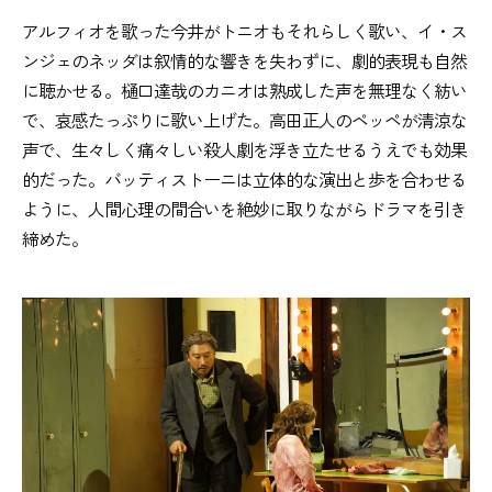
アルフィオを歌った今井がトニオもそれらしく歌い、イ・ス
ンジェのネッダは叙情的な響きを失わずに、劇的表現も自然
に聴かせる。樋口達哉のカニオは熟成した声を無理なく紡い
で、哀感たっぷりに歌い上げた。高田正人のペッペが清涼な
声で、生々しく痛々しい殺人劇を浮き立たせるうえでも効果
的だった。バッティストーニは立体的な演出と歩を合わせる
ように、人間心理の間合いを絶妙に取りながらドラマを引き
締めた。