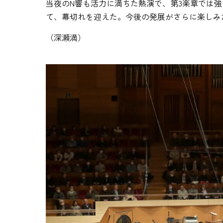
当夜のN響も活力に満ちた熱演で、第3楽章では
て、幕切れを迎えた。今後の発展がさらに楽しみ
（深瀬満）