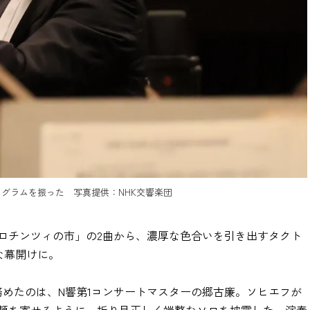
ログラムを振った 写真提供：NHK交響楽団
ロチンツィの市」の2曲から、濃厚な色合いを引き出すタクト
な幕開けに。
務めたのは、N響第1コンサートマスターの郷古廉。ソヒエフが