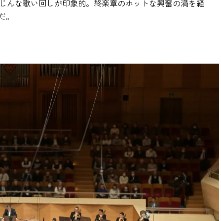
強じんな歌い回しが印象的。終楽章のホットな興奮の渦を経
だ。