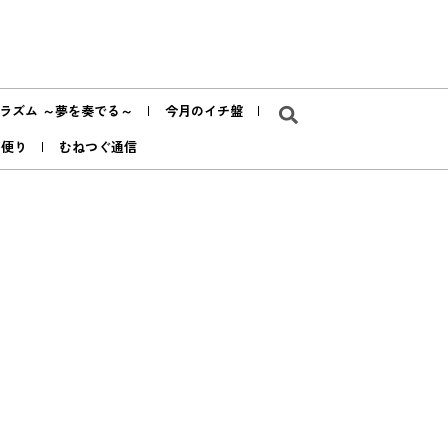
ラズム ～夢を奏でる～
今月のイチ盤
ア便り
むねつぐ通信