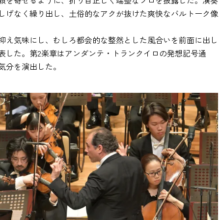
頼を寄せるように、折り目正しく端整なソロを披露した。演奏
しげなく繰り出し、土俗的なアクが抜けた爽快なバルトーク像
抑え気味にし、むしろ都会的な整然とした風合いを前面に出し
表した。第2楽章はアンダンテ・トランクイロの発想記号通
気分を演出した。