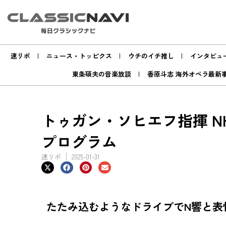
速リポ
ニュース・トッピクス
ウチのイチ推し
インタビュ
東条碩夫の音楽放談
香原斗志 海外オペラ最新
トゥガン・ソヒエフ指揮 NH
プログラム
速リポ
2025-01-31
たたみ込むようなドライブでN響と表