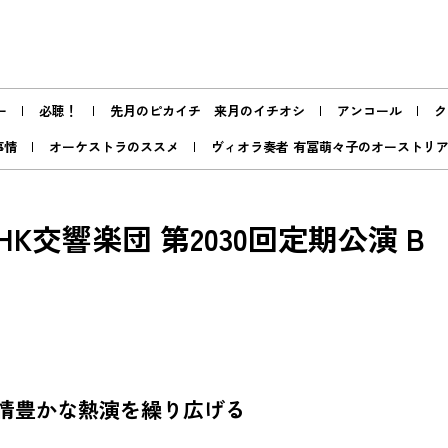
ー
必聴！
先月のピカイチ 来月のイチオシ
アンコール
ク
事情
オーケストラのススメ
ヴィオラ奏者 有冨萌々子のオーストリ
K交響楽団 第2030回定期公演 B
情豊かな熱演を繰り広げる