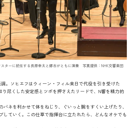
マスターに就任する長原幸太と郷古がともに演奏 写真提供：NHK交響楽団
長調。ソヒエフはウィーン・フィル来日で代役を引き受けた
品を知り尽くした安定感とツボを押さえたリードで、N響を精力的
のバネを利かせて体をねじり、ぐいっと腕をすくい上げたり、
ブしていく。この仕草で指揮台に立たれたら、どんなオケでも