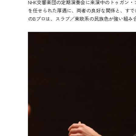
NHK交響楽団の定期演奏会に来演中のトゥガン・
を任せられた厚遇に、両者の良好な関係と、すで
のBプロは、スラブ／東欧系の民族色が強い組み