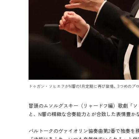
トゥガン・ソヒエフがN響の1月定期に再び登場。3つめのプ
冒頭のムソルグスキー（リャードフ編）歌劇「ソ
と、N響の精緻な合奏能力とが合致した表情豊か
バルトークのヴァイオリン協奏曲第2番で独奏を