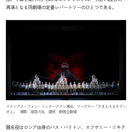
再演となる同劇場の定番レパートリーのひとつである。
マティアス・フォン・シュテークマン演出、ワーグナー「さまよえるオラン
ダ人」 撮影：堀田力丸 提供：新国立劇場
題名役はロシア出身のバス・バリトン、エフゲニー・ニキテ