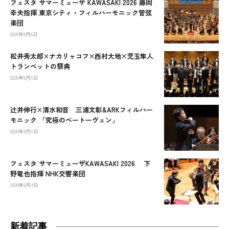
フェスタ サマーミューザ KAWASAKI 2026 藤岡
幸夫指揮 東京シティ・フィルハーモニック管弦
楽団
2026年8月6日
松井秀太郎×ナカリャコフ×西村大地×児玉隼人
トランペットの祭典
2026年8月5日
辻󠄀井伸行×清水和音 三浦文彰&ARKフィルハー
モニック 「究極のベートーヴェン」
2026年8月5日
フェスタ サマーミューザKAWASAKI 2026 下
野竜也指揮 NHK交響楽団
2026年8月4日
新着記事