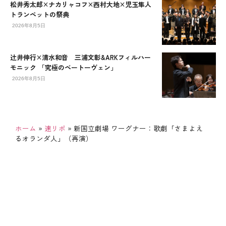
松井秀太郎×ナカリャコフ×西村大地×児玉隼人
トランペットの祭典
2026年8月5日
辻󠄀井伸行×清水和音 三浦文彰&ARKフィルハー
モニック 「究極のベートーヴェン」
2026年8月5日
ホーム
»
速リポ
»
新国立劇場 ワーグナー：歌劇「さまよえ
るオランダ人」（再演）