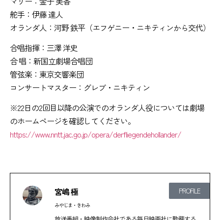
マリー：金子 美香
舵手：伊藤 達人
オランダ人：河野 鉄平（エフゲニー・ニキティンから交代）
合唱指揮：三澤 洋史
合 唱：新国立劇場合唱団
管弦楽：東京交響楽団
コンサートマスター：グレブ・ニキティン
※22日の2回目以降の公演でのオランダ人役については劇場
のホームページを確認してください。
https://www.nntt.jac.go.jp/opera/derfliegendehollander/
宮嶋 極
PROFILE
みやじま・きわみ
放送番組・映像制作会社である毎日映画社に勤務する