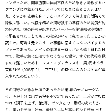
ィンだったが、開演直前に体調不良のため急きょ降板するハ
プニングに見舞われた。オペラではたまにあることとはい
え、さすがに衣裳を身にまといメイクまで済ませた段階での
降板は珍しい。代役を務めた河野鉄平の準備のため開演が約
20分遅れ、彼の略歴が記されたペーパーも第1幕後の休憩時
に配布されたことでもこの決定がいかに急であったことかが
窺えた。河野は元々こうした事態に備えてスタンバイするカ
ヴァーであった。オペラの本場ヨーロッパから遠く離れた日
本で、歌手が急に出演できなくなった場合、すぐに代役を探
すのは難しいためトーマス・ノヴォラツスキー第3代オペラ
芸術監督（2003年10月～07年8月）の時代にこのシステムが導
入されたのだという。
その河野だが急な出演であったため第1幕のモノローグこ
そ、声が十分に出ず音程も不安定であったが、上演が進むに
つれて調子を上げ、第2幕、ゼンタとの二重唱のあたりか
ら、実力を発揮し始め、最終的には見事に代役を務め上げ