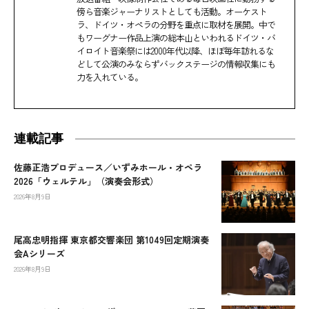
傍ら音楽ジャーナリストとしても活動。オーケスト
ラ、ドイツ・オペラの分野を重点に取材を展開。中で
もワーグナー作品上演の総本山といわれるドイツ・バ
イロイト音楽祭には2000年代以降、ほぼ毎年訪れるな
どして公演のみならずバックステージの情報収集にも
力を入れている。
連載記事
佐藤正浩プロデュース／いずみホール・オペラ
2026「ウェルテル」（演奏会形式）
2026年8月9日
尾高忠明指揮 東京都交響楽団 第1049回定期演奏
会Aシリーズ
2026年8月9日