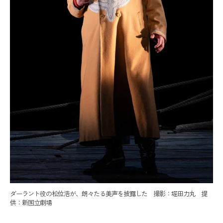
ダーラント役の松位浩が、朗々たる美声を披露した 撮影：堀田力丸 提
供：新国立劇場