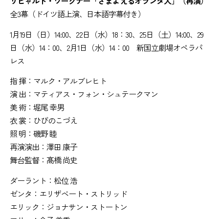
リヒャルト・ワーグナー「さまよえるオランダ人」（再演）
全3幕（ドイツ語上演、日本語字幕付き）
1月19日（日）14:00、22日（水）18：30、25日（土）14:00、29
日（水）14：00、2月1日（水）14：00 新国立劇場オペラパ
レス
指 揮：マルク・アルブレヒト
演 出：マティアス・フォン・シュテークマン
美 術：堀尾 幸男
衣 裳：ひびのこづえ
照 明：磯野 睦
再演演出：澤田 康子
舞台監督：髙橋 尚史
ダーラント：松位 浩
ゼンタ：エリザベート・ストリッド
エリック：ジョナサン・ストートン