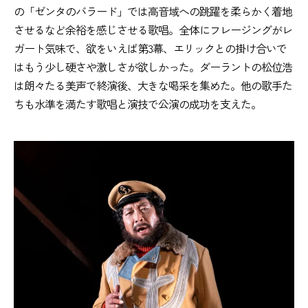
の「ゼンタのバラード」では高音域への跳躍を柔らかく着地
させるなど余裕を感じさせる歌唱。全体にフレージングがレ
ガート気味で、欲をいえば第3幕、エリックとの掛け合いで
はもう少し硬さや激しさが欲しかった。ダーラントの松位浩
は朗々たる美声で終演後、大きな喝采を集めた。他の歌手た
ちも水準を満たす歌唱と演技で公演の成功を支えた。