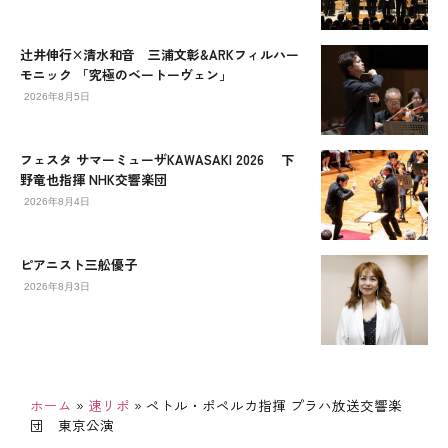
辻󠄀井伸行×清水和音 三浦文彰&ARKフィルハー
モニック 「究極のベートーヴェン」
2026年8月5日
フェスタ サマーミューザKAWASAKI 2026 下
野竜也指揮 NHK交響楽団
2026年8月4日
ピアニスト三舩優子
2026年8月3日
ホーム
»
速リポ
»
ペトル・ポペルカ指揮 プラハ放送交響楽
団 東京公演