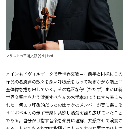
ソリストの三浦文彰 (c) Yuji Hori
メインもドヴォルザークで新世界交響曲。前半と同様にこの
作品の名旋律の数々を深い呼吸感をもって紡ぎながら端正に
全体像を描き出していく。その端正な佇（たたず）まいは新
世界交響曲をどう演奏すべきかのお手本のようにすら感じら
れた。何より印象的だったのはオケのメンバーが実に楽しそ
うにポペルカの示す音楽に共感し熱演を繰り広げていたこと
である。自分が目指す音楽を楽員に理解、共感させて演奏さ
せることができる能力は指揮者にとって大切な要件のひとつ