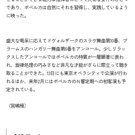
であり、ポペルカは自然にそれを習得し、実践しているよう
に映った。
盛大な喝采に応えてドヴォルザークのスラヴ舞曲第10番、ブ
ラームスのハンガリー舞曲第6番をアンコール。少しリラッ
クスしたアンコールではポペルカの特質が一層顕著に表わ
れ、旋律処理の巧みさなど非凡な才能がさらに際立って聴き
取ることができた。13日にも東京オペラシティで公演が行わ
れるほか、来年2月にはポペルカのＮ響定期への初客演も予
定されている。
（宮嶋極）