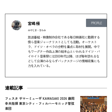
宮嶋 極
PROFILE
みやじま・きわみ
放送番組・映像制作会社である毎日映画社に勤務する
傍ら音楽ジャーナリストとしても活動。オーケスト
ラ、ドイツ・オペラの分野を重点に取材を展開。中で
もワーグナー作品上演の総本山といわれるドイツ・バ
イロイト音楽祭には2000年代以降、ほぼ毎年訪れるな
どして公演のみならずバックステージの情報収集にも
力を入れている。
連載記事
フェスタ サマーミューザ KAWASAKI 2026 藤岡
幸夫指揮 東京シティ・フィルハーモニック管弦
楽団