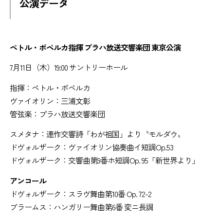
公演データ
ペトル・ポペルカ指揮 プラハ放送交響楽団 東京公演
7月11日（木）19:00 サントリーホール
指揮：ペトル・ポペルカ
ヴァイオリン：三浦文彰
管弦楽：プラハ放送交響楽団
スメタナ：連作交響詩「わが祖国」より〝モルダウ〟
ドヴォルザーク：ヴァイオリン協奏曲イ短調Op.53
ドヴォルザーク：交響曲第9番ホ短調Op. 95「新世界より」
アンコール
ドヴォルザーク：スラヴ舞曲第10番 Op. 72-2
ブラームス：ハンガリー舞曲第6番 変ニ長調