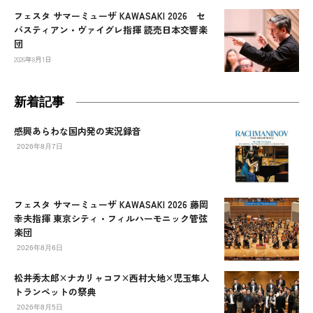
フェスタ サマーミューザ KAWASAKI 2026 セ
バスティアン・ヴァイグレ指揮 読売日本交響楽
団
2026年8月1日
新着記事
感興あらわな国内発の実況録音
2026年8月7日
フェスタ サマーミューザ KAWASAKI 2026 藤岡
幸夫指揮 東京シティ・フィルハーモニック管弦
楽団
2026年8月6日
松井秀太郎×ナカリャコフ×西村大地×児玉隼人
トランペットの祭典
2026年8月5日