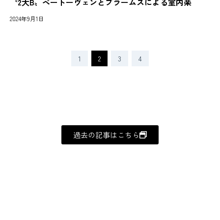
〝2大B〟ベートーヴェンとブラームスによる室内楽
2024年9月1日
1
2
3
4
過去の記事はこちら